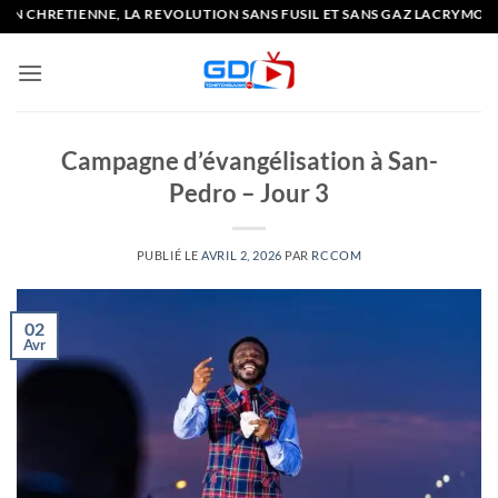
Passer
, LA REVOLUTION SANS FUSIL ET SANS GAZ LACRYMOGENE
au
contenu
Campagne d’évangélisation à San-
Pedro – Jour 3
PUBLIÉ LE
AVRIL 2, 2026
PAR
RCCOM
02
Avr