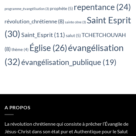
repentance
(24)
prophète
(5)
programme_évangélisation
(3)
Saint Esprit
révolution_chrétienne
(8)
sainte cêne
(3)
(30)
Saint_Esprit
(11)
TCHETCHOUVAH
salut
(5)
évangélisation
Église
(26)
(8)
thème
(4)
(32)
évangélisation_publique
(19)
A PROPOS
La révolution chrétienne qui consiste à prêcher l’Évangile de
Jésus-Christ dans son état pur et Authentique pour le Salut