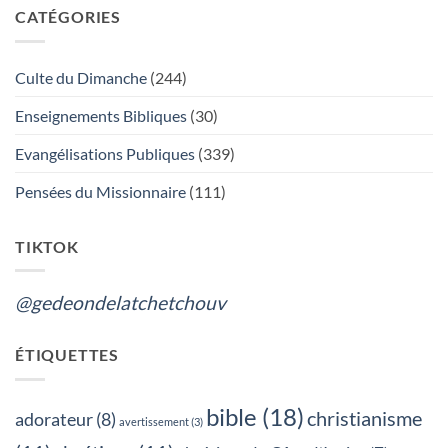
sur
CATÉGORIES
GÉDÉON
DE
LA
TCHÉTCHOUVAH
:
Culte du Dimanche
(244)
L’ADORATION
DU
VRAI
Enseignements Bibliques
(30)
DIEU
OU
LES
Evangélisations Publiques
(339)
FUNERAILLES,
QUEL
EST
Pensées du Missionnaire
(111)
TON
CHOIX?
TIKTOK
@gedeondelatchetchouv
ÉTIQUETTES
bible
(18)
christianisme
adorateur
(8)
avertissement
(3)