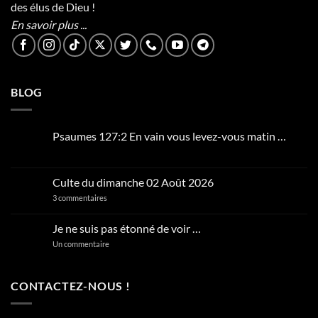
des élus de Dieu !
En savoir plus ...
BLOG
Psaumes 127:2 En vain vous levez-vous matin …
Aucun
commentaire
sur
Psaumes
Culte du dimanche 02 Août 2026
127:2
En
sur
3 commentaires
vain
Culte
vous
du
levez-
dimanche
Je ne suis pas étonné de voir …
vous
02
matin
Août
sur
Un commentaire
…
2026
Je
ne
suis
pas
CONTACTEZ-NOUS !
étonné
de
voir
…