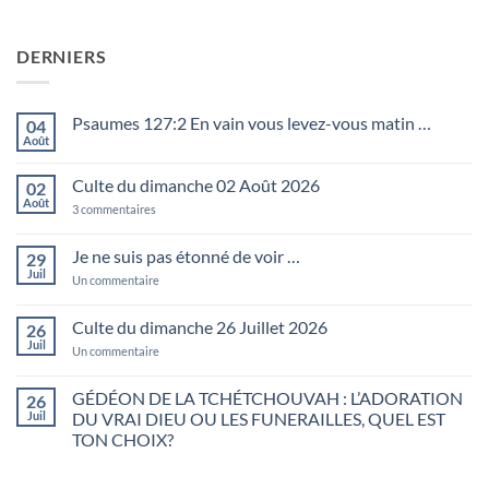
DERNIERS
Psaumes 127:2 En vain vous levez-vous matin …
04
Août
Aucun
commentaire
sur
Culte du dimanche 02 Août 2026
02
Psaumes
127:2
Août
sur
3 commentaires
En
Culte
vain
du
vous
dimanche
Je ne suis pas étonné de voir …
29
levez-
02
vous
Juil
Août
sur
Un commentaire
matin
2026
Je
…
ne
suis
Culte du dimanche 26 Juillet 2026
26
pas
Juil
étonné
sur
Un commentaire
de
Culte
voir
du
…
dimanche
GÉDÉON DE LA TCHÉTCHOUVAH : L’ADORATION
26
26
Juil
DU VRAI DIEU OU LES FUNERAILLES, QUEL EST
Juillet
2026
TON CHOIX?
Aucun
commentaire