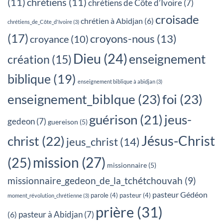
(11)
chrétiens
(11)
chrétiens de Côte d’Ivoire
(7)
croisade
chrétien à Abidjan
(6)
chrétiens_de_Côte_d'Ivoire
(3)
(17)
croyons-nous
(13)
croyance
(10)
Dieu
(24)
enseignement
création
(15)
biblique
(19)
enseignement biblique à abidjan
(3)
enseignement_biblque
(23)
foi
(23)
jeus-
guérison
(21)
gedeon
(7)
guereison
(5)
Jésus-Christ
christ
(22)
jeus_christ
(14)
mission
(27)
(25)
missionnaire
(5)
missionnaire_gedeon_de_la_tchétchouvah
(9)
pasteur Gédéon
parole
(4)
pasteur
(4)
moment_révolution_chrétienne
(3)
prière
(31)
pasteur à Abidjan
(7)
(6)