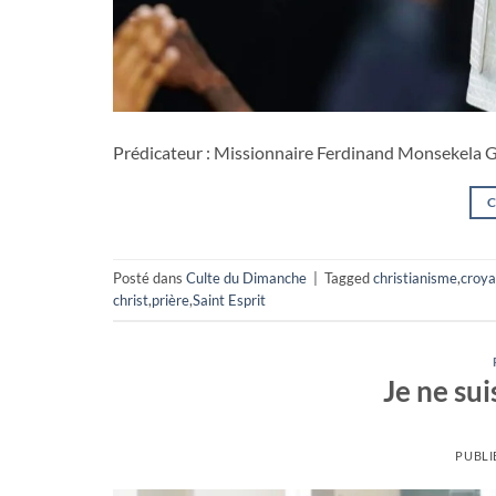
Prédicateur : Missionnaire Ferdinand Monseke
C
Posté dans
Culte du Dimanche
|
Tagged
christianisme
,
croy
christ
,
prière
,
Saint Esprit
Je ne su
PUBLI