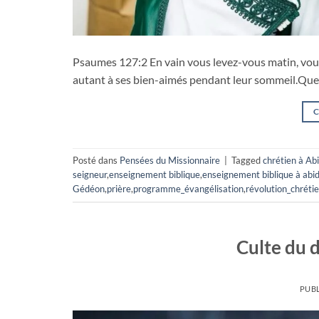
Psaumes 127:2 En vain vous levez-vous matin, vous
autant à ses bien-aimés pendant leur sommeil.Que 
C
Posté dans
Pensées du Missionnaire
|
Tagged
chrétien à Ab
seigneur
,
enseignement biblique
,
enseignement biblique à abi
Gédéon
,
prière
,
programme_évangélisation
,
révolution_chréti
Culte du 
PUBL