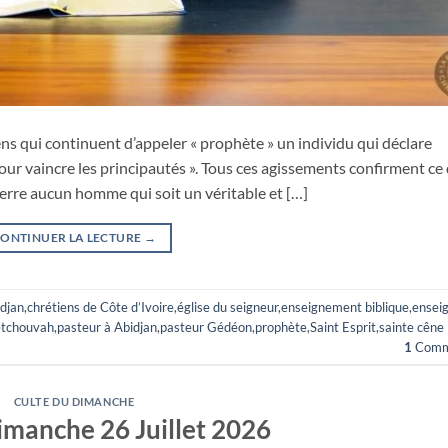
ens qui continuent d’appeler « prophète » un individu qui déclare
ur vaincre les principautés ». Tous ces agissements confirment ce
 terre aucun homme qui soit un véritable et […]
ONTINUER LA LECTURE
→
idjan
,
chrétiens de Côte d’Ivoire
,
église du seigneur
,
enseignement biblique
,
ensei
étchouvah
,
pasteur à Abidjan
,
pasteur Gédéon
,
prophète
,
Saint Esprit
,
sainte cêne
1
Comm
CULTE DU DIMANCHE
imanche 26 Juillet 2026