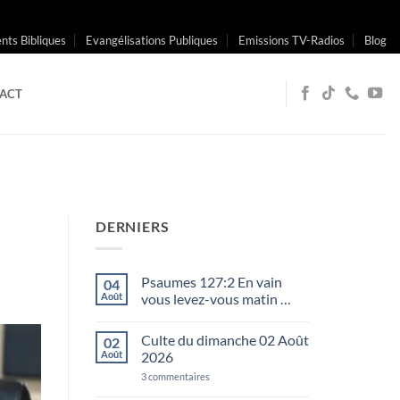
ts Bibliques
Evangélisations Publiques
Emissions TV-Radios
Blog
ACT
DERNIERS
Psaumes 127:2 En vain
04
Août
vous levez-vous matin …
Aucun
commentaire
Culte du dimanche 02 Août
02
sur
Psaumes
Août
2026
127:2
En
sur
3 commentaires
vain
Culte
vous
du