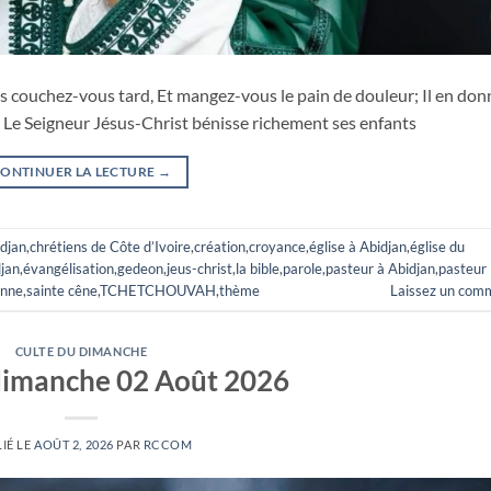
 couchez-vous tard, Et mangez-vous le pain de douleur; Il en don
Le Seigneur Jésus-Christ bénisse richement ses enfants
ONTINUER LA LECTURE
→
idjan
,
chrétiens de Côte d’Ivoire
,
création
,
croyance
,
église à Abidjan
,
église du
djan
,
évangélisation
,
gedeon
,
jeus-christ
,
la bible
,
parole
,
pasteur à Abidjan
,
pasteur
enne
,
sainte cêne
,
TCHETCHOUVAH
,
thème
Laissez un com
CULTE DU DIMANCHE
dimanche 02 Août 2026
IÉ LE
AOÛT 2, 2026
PAR
RCCOM