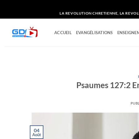
Passer
LA REVOLUTION CHRETIENNE, LA REVOLUTION SANS FUSI
au
contenu
ACCUEIL
EVANGÉLISATIONS
ENSEIGNEM
Psaumes 127:2 En
PUBL
04
Août