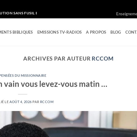
L ET SANS GAZ LACRYMOGENE
Enseignemen
ENTS BIBLIQUES
EMISSIONS TV-RADIOS
A PROPOS
BLOG
CONT
ARCHIVES PAR AUTEUR
RCCOM
PENSÉES DU MISSIONNAIRE
 vain vous levez-vous matin …
IÉ LE
AOÛT 4, 2026
PAR
RCCOM