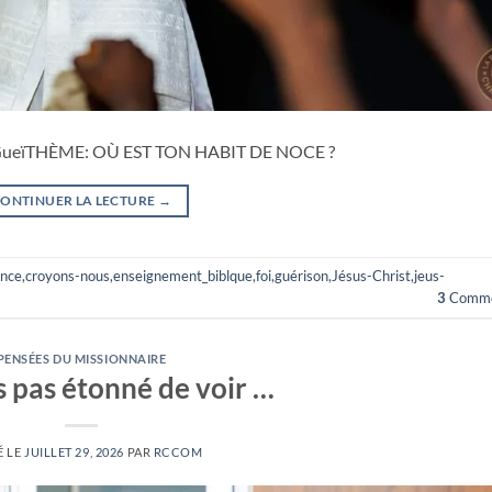
la GueïTHÈME: OÙ EST TON HABIT DE NOCE ?
ONTINUER LA LECTURE
→
ance
,
croyons-nous
,
enseignement_biblque
,
foi
,
guérison
,
Jésus-Christ
,
jeus-
3
Comme
PENSÉES DU MISSIONNAIRE
is pas étonné de voir …
É LE
JUILLET 29, 2026
PAR
RCCOM