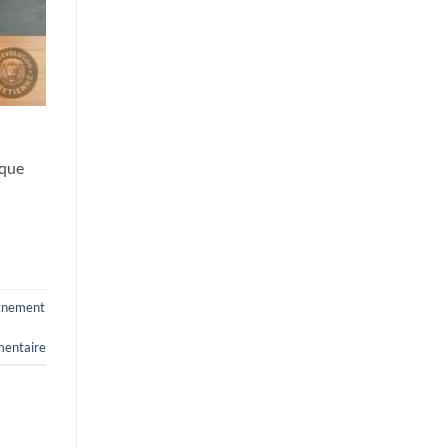
 que
gnement
entaire