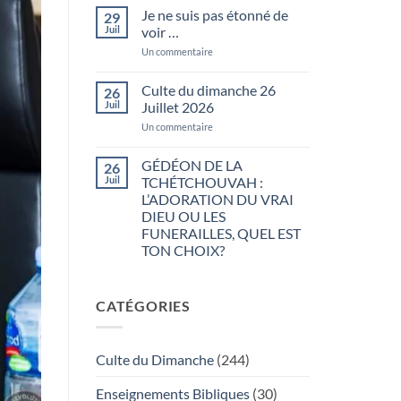
levez-
dimanche
Je ne suis pas étonné de
29
vous
02
Juil
voir …
matin
Août
…
2026
sur
Un commentaire
Je
ne
suis
Culte du dimanche 26
26
pas
Juil
Juillet 2026
étonné
de
sur
Un commentaire
voir
Culte
…
du
dimanche
GÉDÉON DE LA
26
26
Juil
TCHÉTCHOUVAH :
Juillet
2026
L’ADORATION DU VRAI
DIEU OU LES
FUNERAILLES, QUEL EST
TON CHOIX?
Aucun
commentaire
sur
CATÉGORIES
GÉDÉON
DE
LA
TCHÉTCHOUVAH
:
Culte du Dimanche
(244)
L’ADORATION
DU
VRAI
Enseignements Bibliques
(30)
DIEU