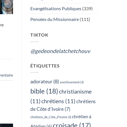
OU
LES
Evangélisations Publiques
(339)
FUNERAILLES,
QUEL
EST
Pensées du Missionnaire
(111)
TON
ne
CHOIX?
TIKTOK
@gedeondelatchetchouv
ÉTIQUETTES
mentaire
adorateur
(8)
avertissement
(3)
bible
(18)
christianisme
(11)
chrétiens
(11)
chrétiens
de Côte d’Ivoire
(7)
chrétien à
chrétiens_de_Côte_d'Ivoire
(3)
croisade
(17)
Abidjan
(6)