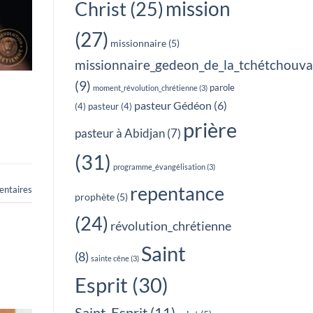
mission
Christ
(25)
(27)
missionnaire
(5)
missionnaire_gedeon_de_la_tchétchouv
(9)
parole
moment_révolution_chrétienne
(3)
pasteur Gédéon
(6)
(4)
pasteur
(4)
prière
pasteur à Abidjan
(7)
(31)
programme_évangélisation
(3)
repentance
ntaires
prophète
(5)
(24)
révolution_chrétienne
Saint
(8)
sainte cêne
(3)
Esprit
(30)
Saint_Esprit
(11)