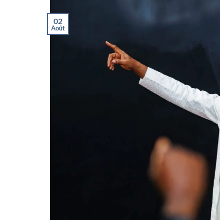
02
Août