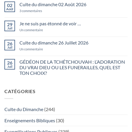
sur
Culte du dimanche 02 Août 2026
02
Psaumes
127:2
Août
sur
3 commentaires
En
Culte
vain
du
vous
dimanche
Je ne suis pas étonné de voir …
29
levez-
02
vous
Juil
Août
sur
Un commentaire
matin
2026
Je
…
ne
suis
Culte du dimanche 26 Juillet 2026
26
pas
Juil
étonné
sur
Un commentaire
de
Culte
voir
du
…
dimanche
GÉDÉON DE LA TCHÉTCHOUVAH : L’ADORATION
26
26
Juil
DU VRAI DIEU OU LES FUNERAILLES, QUEL EST
Juillet
2026
TON CHOIX?
Aucun
commentaire
sur
CATÉGORIES
GÉDÉON
DE
LA
TCHÉTCHOUVAH
:
Culte du Dimanche
(244)
L’ADORATION
DU
VRAI
Enseignements Bibliques
(30)
DIEU
OU
LES
Evangélisations Publiques
(339)