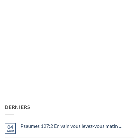
DERNIERS
Psaumes 127:2 En vain vous levez-vous matin …
04
Août
Aucun
commentaire