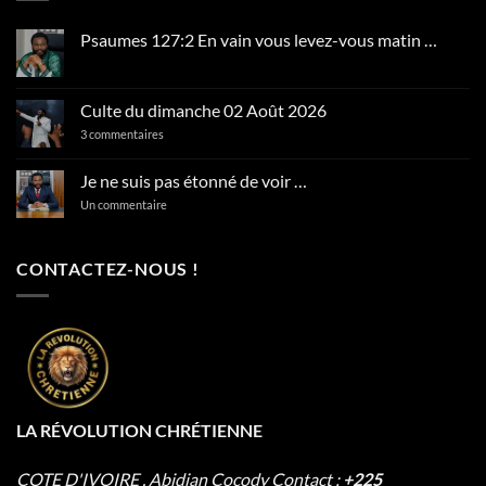
Psaumes 127:2 En vain vous levez-vous matin …
Aucun
commentaire
sur
Psaumes
Culte du dimanche 02 Août 2026
127:2
En
sur
3 commentaires
vain
Culte
vous
du
levez-
dimanche
Je ne suis pas étonné de voir …
vous
02
matin
Août
sur
Un commentaire
…
2026
Je
ne
suis
pas
CONTACTEZ-NOUS !
étonné
de
voir
…
LA RÉVOLUTION CHRÉTIENNE
COTE D'IVOIRE , Abidjan Cocody
Contact :
+225