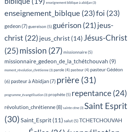
biblique
(19)
enseignement biblique à abidjan
(3)
enseignement_biblque
(23)
foi
(23)
jeus-
guérison
(21)
gedeon
(7)
guereison
(5)
Jésus-Christ
christ
(22)
jeus_christ
(14)
mission
(27)
(25)
missionnaire
(5)
missionnaire_gedeon_de_la_tchétchouvah
(9)
pasteur Gédéon
parole
(4)
pasteur
(4)
moment_révolution_chrétienne
(3)
prière
(31)
pasteur à Abidjan
(7)
(6)
repentance
(24)
prophète
(5)
programme_évangélisation
(3)
Saint Esprit
révolution_chrétienne
(8)
sainte cêne
(3)
(30)
Saint_Esprit
(11)
TCHETCHOUVAH
salut
(5)