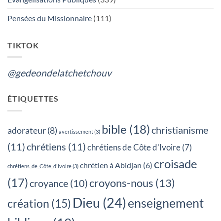
FUNERAILLES,
QUEL
EST
Pensées du Missionnaire
(111)
TON
CHOIX?
TIKTOK
@gedeondelatchetchouv
ÉTIQUETTES
bible
(18)
christianisme
adorateur
(8)
avertissement
(3)
(11)
chrétiens
(11)
chrétiens de Côte d’Ivoire
(7)
croisade
chrétien à Abidjan
(6)
chrétiens_de_Côte_d'Ivoire
(3)
(17)
croyons-nous
(13)
croyance
(10)
Dieu
(24)
enseignement
création
(15)