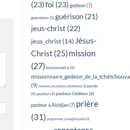
(23)
foi
(23)
gedeon
(7)
guérison
(21)
guereison
(5)
jeus-christ
(22)
Jésus-
jeus_christ
(14)
mission
Christ
(25)
(27)
missionnaire
(5)
missionnaire_gedeon_de_la_tchétchouv
(9)
parole
moment_révolution_chrétienne
(3)
pasteur Gédéon
(6)
(4)
pasteur
(4)
prière
pasteur à Abidjan
(7)
(31)
programme_évangélisation
(3)
repentance