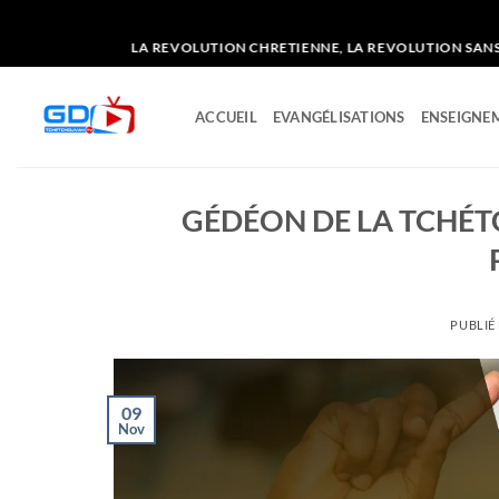
Passer
LA REVOLUTION CHRETIENNE, LA REVOLUTION SANS FUSIL E
au
contenu
ACCUEIL
EVANGÉLISATIONS
ENSEIGNEM
GÉDÉON DE LA TCHÉT
PUBLIÉ
09
Nov