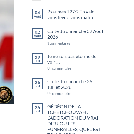
Psaumes 127:2 En vain
04
Août
vous levez-vous matin …
Aucun
commentaire
Culte du dimanche 02 Août
02
sur
Psaumes
Août
2026
127:2
En
sur
3 commentaires
vain
Culte
vous
du
levez-
dimanche
Je ne suis pas étonné de
29
vous
02
Juil
voir …
matin
Août
…
2026
sur
Un commentaire
Je
ne
suis
Culte du dimanche 26
26
pas
Juil
Juillet 2026
étonné
de
sur
Un commentaire
voir
Culte
…
du
dimanche
GÉDÉON DE LA
26
26
Juil
TCHÉTCHOUVAH :
Juillet
2026
L’ADORATION DU VRAI
DIEU OU LES
FUNERAILLES, QUEL EST