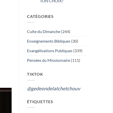
TON CHOIX?
Aucun
commentaire
sur
CATÉGORIES
GÉDÉON
DE
LA
TCHÉTCHOUVAH
:
Culte du Dimanche
(244)
L’ADORATION
DU
VRAI
Enseignements Bibliques
(30)
DIEU
OU
LES
Evangélisations Publiques
(339)
FUNERAILLES,
QUEL
EST
Pensées du Missionnaire
(111)
TON
CHOIX?
TIKTOK
@gedeondelatchetchouv
ÉTIQUETTES