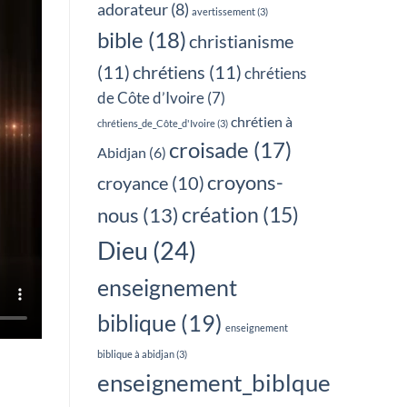
adorateur
(8)
avertissement
(3)
bible
(18)
christianisme
(11)
chrétiens
(11)
chrétiens
de Côte d’Ivoire
(7)
chrétien à
chrétiens_de_Côte_d'Ivoire
(3)
croisade
(17)
Abidjan
(6)
croyons-
croyance
(10)
création
(15)
nous
(13)
Dieu
(24)
enseignement
biblique
(19)
enseignement
biblique à abidjan
(3)
enseignement_biblque