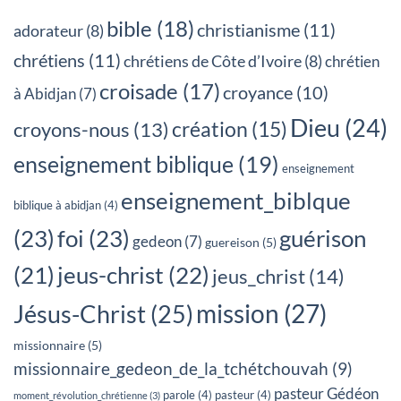
bible
(18)
christianisme
(11)
adorateur
(8)
chrétiens
(11)
chrétiens de Côte d’Ivoire
(8)
chrétien
croisade
(17)
croyance
(10)
à Abidjan
(7)
Dieu
(24)
création
(15)
croyons-nous
(13)
enseignement biblique
(19)
enseignement
enseignement_biblque
biblique à abidjan
(4)
(23)
foi
(23)
guérison
gedeon
(7)
guereison
(5)
jeus-christ
(22)
(21)
jeus_christ
(14)
mission
(27)
Jésus-Christ
(25)
missionnaire
(5)
missionnaire_gedeon_de_la_tchétchouvah
(9)
pasteur Gédéon
parole
(4)
pasteur
(4)
moment_révolution_chrétienne
(3)