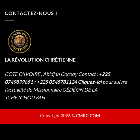
vous
du
levez-
dimanche
vous
02
CONTACTEZ-NOUS !
matin
Août
…
2026
LA RÉVOLUTION CHRÉTIENNE
COTE D'IVOIRE , Abidjan Cocody
Contact :
+225
0749899651
/
+225 0545781124
Cliquez-ici
pour suivre
l'actualité du Missionnaire
GÉDÉON DE LA
TCHETCHOUVAH
Copyright 2026 ©
CMRC-COM