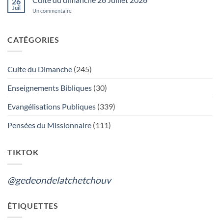
26
pas
Juil
étonné
sur
Un commentaire
de
Culte
voir
du
…
dimanche
26
CATÉGORIES
Juillet
2026
Culte du Dimanche
(245)
Enseignements Bibliques
(30)
Evangélisations Publiques
(339)
Pensées du Missionnaire
(111)
TIKTOK
@gedeondelatchetchouv
ÉTIQUETTES