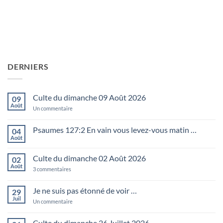
DERNIERS
Culte du dimanche 09 Août 2026
09
Août
sur
Un commentaire
Culte
du
dimanche
Psaumes 127:2 En vain vous levez-vous matin …
04
09
Août
Aucun
Août
commentaire
2026
sur
Culte du dimanche 02 Août 2026
02
Psaumes
127:2
Août
sur
3 commentaires
En
Culte
vain
du
vous
dimanche
Je ne suis pas étonné de voir …
29
levez-
02
vous
Juil
Août
sur
Un commentaire
matin
2026
Je
…
ne
suis
Culte du dimanche 26 Juillet 2026