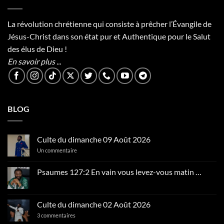
La révolution chrétienne qui consiste à prêcher l’Évangile de
Jésus-Christ dans son état pur et Authentique pour le Salut
des élus de Dieu !
En savoir plus ...
BLOG
Culte du dimanche 09 Août 2026
sur
Un commentaire
Culte
du
dimanche
Psaumes 127:2 En vain vous levez-vous matin …
09
Aucun
Août
commentaire
2026
sur
Psaumes
Culte du dimanche 02 Août 2026
127:2
En
sur
3 commentaires
vain
Culte