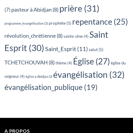
prière
(31)
pasteur à Abidjan
(8)
(7)
repentance
(25)
prophète
(5)
programme_évangélisation
(3)
Saint
révolution_chrétienne
(8)
sainte cêne
(4)
Esprit
(30)
Saint_Esprit
(11)
salut
(5)
Église
(27)
TCHETCHOUVAH
(8)
thème
(4)
église du
évangélisation
(32)
seigneur
(4)
église à Abidjan
(3)
évangélisation_publique
(19)
A PROPOS