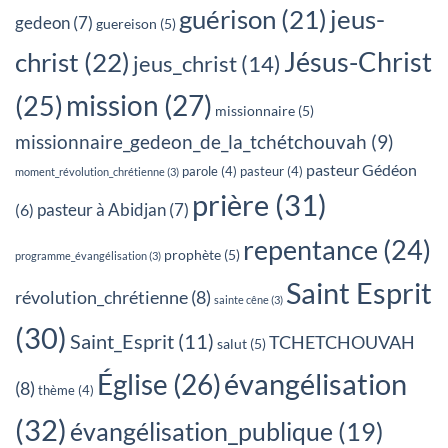
jeus-
guérison
(21)
gedeon
(7)
guereison
(5)
Jésus-Christ
christ
(22)
jeus_christ
(14)
mission
(27)
(25)
missionnaire
(5)
missionnaire_gedeon_de_la_tchétchouvah
(9)
pasteur Gédéon
parole
(4)
pasteur
(4)
moment_révolution_chrétienne
(3)
prière
(31)
pasteur à Abidjan
(7)
(6)
repentance
(24)
prophète
(5)
programme_évangélisation
(3)
Saint Esprit
révolution_chrétienne
(8)
sainte cêne
(3)
(30)
Saint_Esprit
(11)
TCHETCHOUVAH
salut
(5)
évangélisation
Église
(26)
(8)
thème
(4)
(32)
évangélisation_publique
(19)