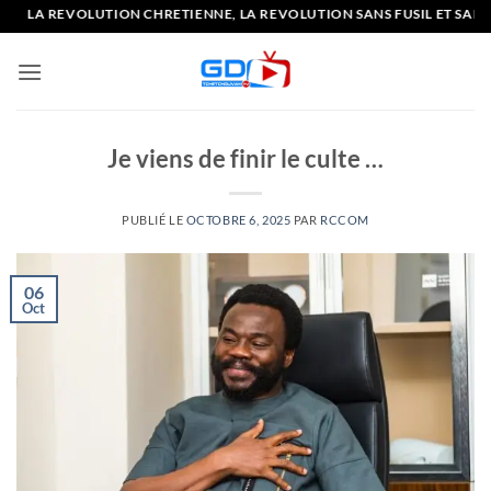
Passer
A REVOLUTION CHRETIENNE, LA REVOLUTION SANS FUSIL ET SANS G
au
contenu
Je viens de finir le culte …
PUBLIÉ LE
OCTOBRE 6, 2025
PAR
RCCOM
06
Oct