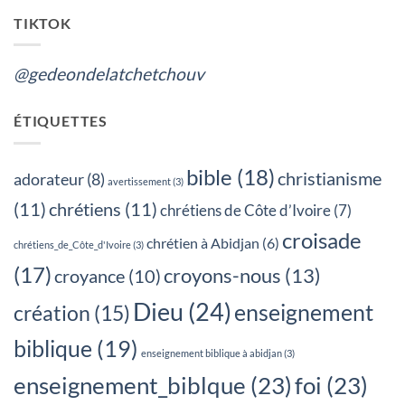
TIKTOK
@gedeondelatchetchouv
ÉTIQUETTES
bible
(18)
christianisme
adorateur
(8)
avertissement
(3)
(11)
chrétiens
(11)
chrétiens de Côte d’Ivoire
(7)
croisade
chrétien à Abidjan
(6)
chrétiens_de_Côte_d'Ivoire
(3)
(17)
croyons-nous
(13)
croyance
(10)
Dieu
(24)
enseignement
création
(15)
biblique
(19)
enseignement biblique à abidjan
(3)
enseignement_biblque
(23)
foi
(23)