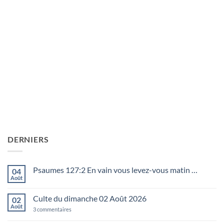
DERNIERS
Psaumes 127:2 En vain vous levez-vous matin …
04
Août
Aucun
commentaire
sur
Culte du dimanche 02 Août 2026
02
Psaumes
127:2
Août
sur
3 commentaires
En
Culte
vain
du