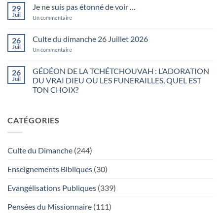
vous
dimanche
Je ne suis pas étonné de voir …
29
levez-
02
vous
Juil
Août
sur
Un commentaire
matin
2026
Je
…
ne
suis
Culte du dimanche 26 Juillet 2026
26
pas
Juil
étonné
sur
Un commentaire
de
Culte
voir
du
…
dimanche
GÉDÉON DE LA TCHÉTCHOUVAH : L’ADORATION
26
26
Juil
DU VRAI DIEU OU LES FUNERAILLES, QUEL EST
Juillet
2026
TON CHOIX?
Aucun
commentaire
sur
CATÉGORIES
GÉDÉON
DE
LA
TCHÉTCHOUVAH
:
Culte du Dimanche
(244)
L’ADORATION
DU
VRAI
Enseignements Bibliques
(30)
DIEU
OU
LES
Evangélisations Publiques
(339)
FUNERAILLES,
QUEL
EST
Pensées du Missionnaire
(111)
TON
CHOIX?