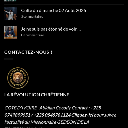
commentaire
sur
Psaumes
Culte du dimanche 02 Août 2026
127:2
En
sur
3 commentaires
vain
Culte
vous
du
levez-
dimanche
Je ne suis pas étonné de voir …
vous
02
matin
Août
sur
Un commentaire
…
2026
Je
ne
suis
pas
CONTACTEZ-NOUS !
étonné
de
voir
…
LA RÉVOLUTION CHRÉTIENNE
COTE D'IVOIRE , Abidjan Cocody
Contact :
+225
0749899651
/
+225 0545781124
Cliquez-ici
pour suivre
l'actualité du Missionnaire
GÉDÉON DE LA