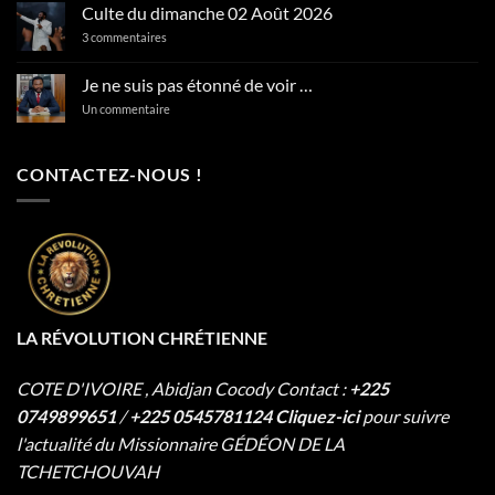
Psaumes
Culte du dimanche 02 Août 2026
127:2
En
sur
3 commentaires
vain
Culte
vous
du
levez-
dimanche
Je ne suis pas étonné de voir …
vous
02
matin
Août
sur
Un commentaire
…
2026
Je
ne
suis
pas
CONTACTEZ-NOUS !
étonné
de
voir
…
LA RÉVOLUTION CHRÉTIENNE
COTE D'IVOIRE , Abidjan Cocody
Contact :
+225
0749899651
/
+225 0545781124
Cliquez-ici
pour suivre
l'actualité du Missionnaire
GÉDÉON DE LA
TCHETCHOUVAH