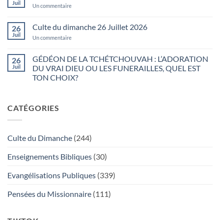
vous
Juil
Août
sur
Un commentaire
matin
2026
Je
…
ne
suis
Culte du dimanche 26 Juillet 2026
26
pas
Juil
étonné
sur
Un commentaire
de
Culte
voir
du
…
dimanche
GÉDÉON DE LA TCHÉTCHOUVAH : L’ADORATION
26
26
Juil
DU VRAI DIEU OU LES FUNERAILLES, QUEL EST
Juillet
2026
TON CHOIX?
Aucun
commentaire
sur
CATÉGORIES
GÉDÉON
DE
LA
TCHÉTCHOUVAH
:
Culte du Dimanche
(244)
L’ADORATION
DU
VRAI
Enseignements Bibliques
(30)
DIEU
OU
LES
Evangélisations Publiques
(339)
FUNERAILLES,
QUEL
EST
Pensées du Missionnaire
(111)
TON
CHOIX?