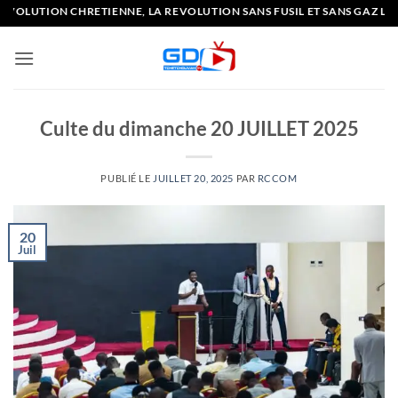
Passer
N CHRETIENNE, LA REVOLUTION SANS FUSIL ET SANS GAZ LACRYMOGE
au
contenu
Culte du dimanche 20 JUILLET 2025
PUBLIÉ LE
JUILLET 20, 2025
PAR
RCCOM
20
Juil