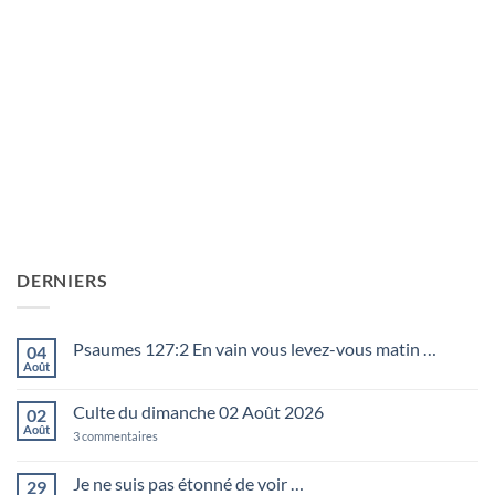
DERNIERS
Psaumes 127:2 En vain vous levez-vous matin …
04
Août
Aucun
commentaire
sur
Culte du dimanche 02 Août 2026
02
Psaumes
127:2
Août
sur
3 commentaires
En
Culte
vain
du
vous
dimanche
Je ne suis pas étonné de voir …
29
levez-
02