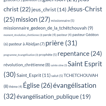
Jésus-Christ
christ
(22)
jeus_christ
(14)
mission
(27)
(25)
missionnaire
(5)
missionnaire_gedeon_de_la_tchétchouvah
(9)
pasteur Gédéon
parole
(4)
pasteur
(4)
moment_révolution_chrétienne
(3)
prière
(31)
pasteur à Abidjan
(7)
(6)
repentance
(24)
prophète
(5)
programme_évangélisation
(3)
Saint Esprit
révolution_chrétienne
(8)
sainte cêne
(3)
(30)
Saint_Esprit
(11)
TCHETCHOUVAH
salut
(5)
évangélisation
Église
(26)
(8)
thème
(4)
(32)
évangélisation_publique
(19)