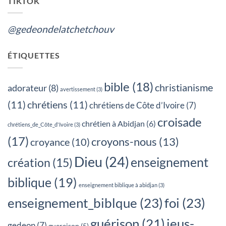
TIKTOK
@gedeondelatchetchouv
ÉTIQUETTES
bible
(18)
christianisme
adorateur
(8)
avertissement
(3)
(11)
chrétiens
(11)
chrétiens de Côte d’Ivoire
(7)
croisade
chrétien à Abidjan
(6)
chrétiens_de_Côte_d'Ivoire
(3)
(17)
croyons-nous
(13)
croyance
(10)
Dieu
(24)
enseignement
création
(15)
biblique
(19)
enseignement biblique à abidjan
(3)
enseignement_biblque
(23)
foi
(23)
jeus-
guérison
(21)
gedeon
(7)
guereison
(5)