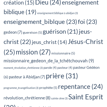
Dieu
(24)
enseignement
création
(15)
biblique
(19)
enseignement biblique à abidjan
(3)
enseignement_biblque
(23)
foi
(23)
jeus-
guérison
(21)
gedeon
(7)
guereison
(5)
Jésus-Christ
christ
(22)
jeus_christ
(14)
mission
(27)
(25)
missionnaire
(5)
missionnaire_gedeon_de_la_tchétchouvah
(9)
pasteur Gédéon
parole
(4)
pasteur
(4)
moment_révolution_chrétienne
(3)
prière
(31)
pasteur à Abidjan
(7)
(6)
repentance
(24)
prophète
(5)
programme_évangélisation
(3)
Saint Esprit
révolution_chrétienne
(8)
sainte cêne
(3)