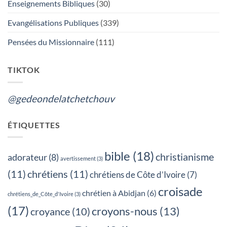
Enseignements Bibliques
(30)
DIEU
OU
LES
Evangélisations Publiques
(339)
FUNERAILLES,
QUEL
EST
Pensées du Missionnaire
(111)
TON
CHOIX?
TIKTOK
@gedeondelatchetchouv
ÉTIQUETTES
bible
(18)
christianisme
adorateur
(8)
avertissement
(3)
(11)
chrétiens
(11)
chrétiens de Côte d’Ivoire
(7)
croisade
chrétien à Abidjan
(6)
chrétiens_de_Côte_d'Ivoire
(3)
(17)
croyons-nous
(13)
croyance
(10)