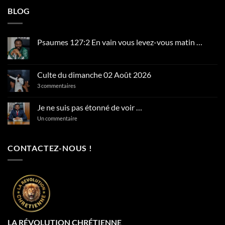
BLOG
Psaumes 127:2 En vain vous levez-vous matin …
Aucun
commentaire
sur
Psaumes
Culte du dimanche 02 Août 2026
127:2
En
sur
3 commentaires
vain
Culte
vous
du
levez-
dimanche
Je ne suis pas étonné de voir …
vous
02
matin
Août
sur
Un commentaire
…
2026
Je
ne
suis
pas
CONTACTEZ-NOUS !
étonné
de
voir
…
LA RÉVOLUTION CHRÉTIENNE