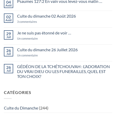
Psaumes 127:2 En vain vous levez-vous matin …
04
Août
Aucun
commentaire
sur
Culte du dimanche 02 Août 2026
02
Psaumes
127:2
Août
sur
3 commentaires
En
Culte
vain
du
vous
dimanche
Je ne suis pas étonné de voir …
29
levez-
02
vous
Juil
Août
sur
Un commentaire
matin
2026
Je
…
ne
suis
Culte du dimanche 26 Juillet 2026
26
pas
Juil
étonné
sur
Un commentaire
de
Culte
voir
du
…
dimanche
GÉDÉON DE LA TCHÉTCHOUVAH : L’ADORATION
26
26
Juil
DU VRAI DIEU OU LES FUNERAILLES, QUEL EST
Juillet
2026
TON CHOIX?
Aucun
commentaire
sur
CATÉGORIES
GÉDÉON
DE
LA
TCHÉTCHOUVAH
:
Culte du Dimanche
(244)
L’ADORATION
DU
VRAI