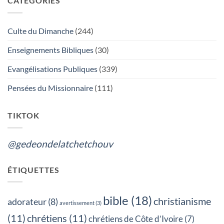
CATÉGORIES
DE
LA
TCHÉTCHOUVAH
:
Culte du Dimanche
(244)
L’ADORATION
DU
VRAI
Enseignements Bibliques
(30)
DIEU
OU
LES
Evangélisations Publiques
(339)
FUNERAILLES,
QUEL
EST
Pensées du Missionnaire
(111)
TON
CHOIX?
TIKTOK
@gedeondelatchetchouv
ÉTIQUETTES
bible
(18)
christianisme
adorateur
(8)
avertissement
(3)
(11)
chrétiens
(11)
chrétiens de Côte d’Ivoire
(7)