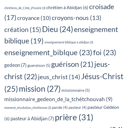
croisade
chrétien à Abidjan
(6)
chrétiens_de_Côte_d'Ivoire
(3)
(17)
croyons-nous
(13)
croyance
(10)
Dieu
(24)
enseignement
création
(15)
biblique
(19)
enseignement biblique à abidjan
(3)
enseignement_biblque
(23)
foi
(23)
jeus-
guérison
(21)
gedeon
(7)
guereison
(5)
Jésus-Christ
christ
(22)
jeus_christ
(14)
mission
(27)
(25)
missionnaire
(5)
missionnaire_gedeon_de_la_tchétchouvah
(9)
pasteur Gédéon
parole
(4)
pasteur
(4)
moment_révolution_chrétienne
(3)
prière
(31)
pasteur à Abidjan
(7)
(6)