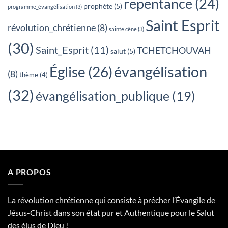
repentance
(24)
prophète
(5)
programme_évangélisation
(3)
Saint Esprit
révolution_chrétienne
(8)
sainte cêne
(3)
(30)
Saint_Esprit
(11)
TCHETCHOUVAH
salut
(5)
évangélisation
Église
(26)
(8)
thème
(4)
(32)
évangélisation_publique
(19)
A PROPOS
La révolution chrétienne qui consiste à prêcher l’Évangile de
Jésus-Christ dans son état pur et Authentique pour le Salut
des élus de Dieu !