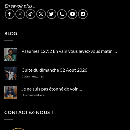
En savoir plus ...
BLOG
Psaumes 127:2 En vain vous levez-vous matin …
Aucun
commentaire
sur
Psaumes
Culte du dimanche 02 Août 2026
127:2
En
sur
3 commentaires
vain
Culte
vous
du
levez-
dimanche
Je ne suis pas étonné de voir …
vous
02
matin
Août
sur
Un commentaire
…
2026
Je
ne
suis
pas
CONTACTEZ-NOUS !
étonné
de
voir
…