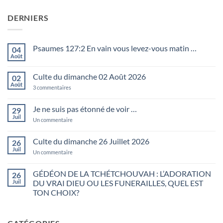
DERNIERS
Psaumes 127:2 En vain vous levez-vous matin …
04
Août
Aucun
commentaire
sur
Culte du dimanche 02 Août 2026
02
Psaumes
127:2
Août
sur
3 commentaires
En
Culte
vain
du
vous
dimanche
Je ne suis pas étonné de voir …
29
levez-
02
vous
Juil
Août
sur
Un commentaire
matin
2026
Je
…
ne
suis
Culte du dimanche 26 Juillet 2026
26
pas
Juil
étonné
sur
Un commentaire
de
Culte
voir
du
…
dimanche
GÉDÉON DE LA TCHÉTCHOUVAH : L’ADORATION
26
26
Juil
DU VRAI DIEU OU LES FUNERAILLES, QUEL EST
Juillet
2026
TON CHOIX?
Aucun
commentaire
sur
GÉDÉON