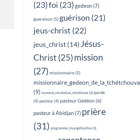
(23)
foi
(23)
gedeon
(7)
guérison
(21)
guereison
(5)
jeus-christ
(22)
Jésus-
jeus_christ
(14)
mission
Christ
(25)
(27)
missionnaire
(5)
missionnaire_gedeon_de_la_tchétchouv
(9)
parole
moment_révolution_chrétienne
(3)
pasteur Gédéon
(6)
(4)
pasteur
(4)
prière
pasteur à Abidjan
(7)
(31)
programme_évangélisation
(3)
repentance