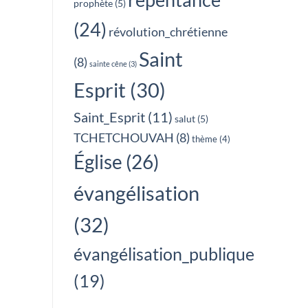
prophète
(5)
(24)
révolution_chrétienne
Saint
(8)
sainte cêne
(3)
Esprit
(30)
Saint_Esprit
(11)
salut
(5)
TCHETCHOUVAH
(8)
thème
(4)
Église
(26)
évangélisation
(32)
évangélisation_publique
(19)