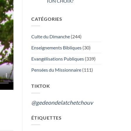
TON CHOIX?
Aucun
commentaire
sur
CATÉGORIES
GÉDÉON
DE
LA
TCHÉTCHOUVAH
:
Culte du Dimanche
(244)
L’ADORATION
DU
VRAI
Enseignements Bibliques
(30)
DIEU
OU
LES
Evangélisations Publiques
(339)
FUNERAILLES,
QUEL
EST
Pensées du Missionnaire
(111)
TON
CHOIX?
TIKTOK
@gedeondelatchetchouv
ÉTIQUETTES