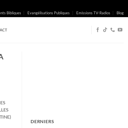
ts Bibliques
Evangélisations Publiques
Emissions TV-Radios
Blog
ACT
A
UES
LES
TINE)
DERNIERS