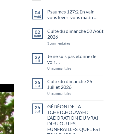
Psaumes 127:2 En vain
04
Août
vous levez-vous matin …
Aucun
commentaire
Culte du dimanche 02 Août
02
sur
Psaumes
Août
2026
127:2
En
sur
3 commentaires
vain
Culte
vous
du
levez-
dimanche
Je ne suis pas étonné de
29
vous
02
Juil
voir …
matin
Août
…
2026
sur
Un commentaire
Je
ne
suis
Culte du dimanche 26
26
pas
Juil
Juillet 2026
étonné
de
sur
Un commentaire
voir
Culte
…
du
dimanche
GÉDÉON DE LA
26
26
Juil
TCHÉTCHOUVAH :
Juillet
2026
L’ADORATION DU VRAI
DIEU OU LES
FUNERAILLES, QUEL EST