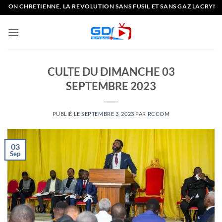
Passer
TIENNE, LA REVOLUTION SANS FUSIL ET SANS GAZ LACRYMOGENE
au
contenu
CULTE DU DIMANCHE 03
SEPTEMBRE 2023
PUBLIÉ LE
SEPTEMBRE 3, 2023
PAR
RCCOM
03
Sep