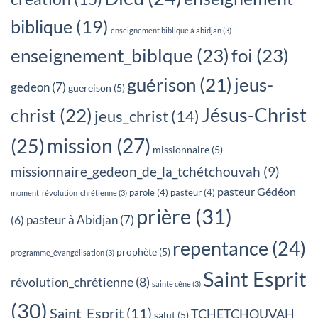
biblique
(19)
enseignement biblique à abidjan
(3)
enseignement_biblque
(23)
foi
(23)
jeus-
guérison
(21)
gedeon
(7)
guereison
(5)
Jésus-Christ
christ
(22)
jeus_christ
(14)
mission
(27)
(25)
missionnaire
(5)
missionnaire_gedeon_de_la_tchétchouvah
(9)
pasteur Gédéon
parole
(4)
pasteur
(4)
moment_révolution_chrétienne
(3)
prière
(31)
pasteur à Abidjan
(7)
(6)
repentance
(24)
prophète
(5)
programme_évangélisation
(3)
Saint Esprit
révolution_chrétienne
(8)
sainte cêne
(3)
(30)
Saint_Esprit
(11)
TCHETCHOUVAH
salut
(5)