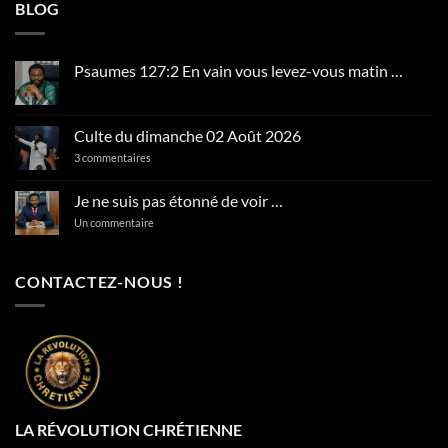
BLOG
Psaumes 127:2 En vain vous levez-vous matin …
Aucun
commentaire
sur
Psaumes
Culte du dimanche 02 Août 2026
127:2
En
sur
3 commentaires
vain
Culte
vous
du
levez-
dimanche
Je ne suis pas étonné de voir …
vous
02
matin
Août
sur
Un commentaire
…
2026
Je
ne
suis
pas
CONTACTEZ-NOUS !
étonné
de
voir
…
LA RÉVOLUTION CHRÉTIENNE