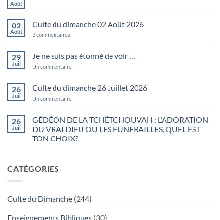
Août
Aucun
commentaire
sur
Culte du dimanche 02 Août 2026
02
Psaumes
127:2
Août
sur
3 commentaires
En
Culte
vain
du
vous
dimanche
Je ne suis pas étonné de voir …
29
levez-
02
vous
Juil
Août
sur
Un commentaire
matin
2026
Je
…
ne
suis
Culte du dimanche 26 Juillet 2026
26
pas
Juil
étonné
sur
Un commentaire
de
Culte
voir
du
…
dimanche
GÉDÉON DE LA TCHÉTCHOUVAH : L’ADORATION
26
26
Juil
DU VRAI DIEU OU LES FUNERAILLES, QUEL EST
Juillet
2026
TON CHOIX?
Aucun
commentaire
sur
CATÉGORIES
GÉDÉON
DE
LA
TCHÉTCHOUVAH
:
Culte du Dimanche
(244)
L’ADORATION
DU
VRAI
Enseignements Bibliques
(30)
DIEU