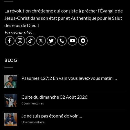
La révolution chrétienne qui consiste à prêcher l’Évangile de
Jésus-Christ dans son état pur et Authentique pour le Salut
des élus de Dieu !
En savoir plus ...
BLOG
Psaumes 127:2 En vain vous levez-vous matin …
Aucun
commentaire
sur
Psaumes
Culte du dimanche 02 Août 2026
127:2
En
sur
3 commentaires
vain
Culte
vous
du
levez-
dimanche
Je ne suis pas étonné de voir …
vous
02
matin
Août
sur
Un commentaire
…
2026
Je
ne