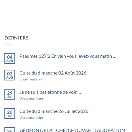
DERNIERS
Psaumes 127:2 En vain vous levez-vous matin …
04
Août
Aucun
commentaire
sur
Culte du dimanche 02 Août 2026
02
Psaumes
127:2
Août
sur
3 commentaires
En
Culte
vain
du
vous
dimanche
Je ne suis pas étonné de voir …
29
levez-
02
vous
Juil
Août
sur
Un commentaire
matin
2026
Je
…
ne
suis
Culte du dimanche 26 Juillet 2026
26
pas
Juil
étonné
sur
Un commentaire
de
Culte
voir
du
…
dimanche
GÉDÉON DE LA TCHÉTCHOUVAH : L’ADORATION
26