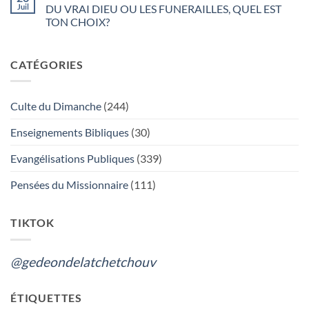
26
Juil
DU VRAI DIEU OU LES FUNERAILLES, QUEL EST
Juillet
2026
TON CHOIX?
Aucun
commentaire
sur
CATÉGORIES
GÉDÉON
DE
LA
TCHÉTCHOUVAH
:
Culte du Dimanche
(244)
L’ADORATION
DU
VRAI
Enseignements Bibliques
(30)
DIEU
OU
LES
Evangélisations Publiques
(339)
FUNERAILLES,
QUEL
EST
Pensées du Missionnaire
(111)
TON
CHOIX?
TIKTOK
@gedeondelatchetchouv
ÉTIQUETTES