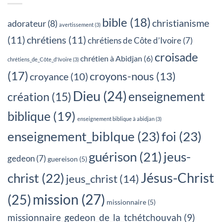
bible
(18)
christianisme
adorateur
(8)
avertissement
(3)
(11)
chrétiens
(11)
chrétiens de Côte d’Ivoire
(7)
croisade
chrétien à Abidjan
(6)
chrétiens_de_Côte_d'Ivoire
(3)
(17)
croyons-nous
(13)
croyance
(10)
Dieu
(24)
enseignement
création
(15)
biblique
(19)
enseignement biblique à abidjan
(3)
enseignement_biblque
(23)
foi
(23)
jeus-
guérison
(21)
gedeon
(7)
guereison
(5)
Jésus-Christ
christ
(22)
jeus_christ
(14)
mission
(27)
(25)
missionnaire
(5)
missionnaire_gedeon_de_la_tchétchouvah
(9)