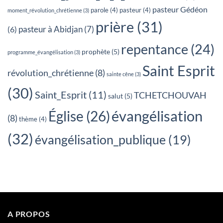
pasteur Gédéon
parole
(4)
pasteur
(4)
moment_révolution_chrétienne
(3)
prière
(31)
pasteur à Abidjan
(7)
(6)
repentance
(24)
prophète
(5)
programme_évangélisation
(3)
Saint Esprit
révolution_chrétienne
(8)
sainte cêne
(3)
(30)
Saint_Esprit
(11)
TCHETCHOUVAH
salut
(5)
évangélisation
Église
(26)
(8)
thème
(4)
(32)
évangélisation_publique
(19)
A PROPOS