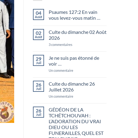
Psaumes 127:2 En vain
04
Août
vous levez-vous matin …
Aucun
commentaire
Culte du dimanche 02 Août
02
sur
Psaumes
Août
2026
127:2
En
sur
3 commentaires
vain
Culte
vous
du
levez-
dimanche
Je ne suis pas étonné de
29
vous
02
Juil
voir …
matin
Août
…
2026
sur
Un commentaire
Je
ne
suis
Culte du dimanche 26
26
pas
Juil
Juillet 2026
étonné
de
sur
Un commentaire
voir
Culte
…
du
dimanche
GÉDÉON DE LA
26
26
Juil
TCHÉTCHOUVAH :
Juillet
2026
L’ADORATION DU VRAI
DIEU OU LES
FUNERAILLES, QUEL EST