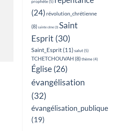
prophète
(5)
(24)
révolution_chrétienne
Saint
(8)
sainte cêne
(3)
Esprit
(30)
Saint_Esprit
(11)
salut
(5)
TCHETCHOUVAH
(8)
thème
(4)
Église
(26)
évangélisation
(32)
évangélisation_publique
(19)