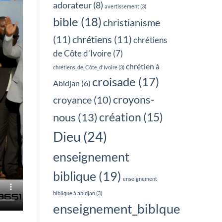
adorateur
(8)
avertissement
(3)
bible
(18)
christianisme
(11)
chrétiens
(11)
chrétiens
de Côte d’Ivoire
(7)
chrétien à
chrétiens_de_Côte_d'Ivoire
(3)
croisade
(17)
Abidjan
(6)
croyons-
croyance
(10)
création
(15)
nous
(13)
Dieu
(24)
enseignement
biblique
(19)
enseignement
biblique à abidjan
(3)
enseignement_biblque