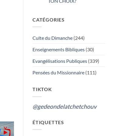
TON CHOIX?
Aucun
commentaire
sur
CATÉGORIES
GÉDÉON
DE
LA
TCHÉTCHOUVAH
:
Culte du Dimanche
(244)
L’ADORATION
DU
VRAI
Enseignements Bibliques
(30)
DIEU
OU
LES
Evangélisations Publiques
(339)
FUNERAILLES,
QUEL
EST
Pensées du Missionnaire
(111)
TON
CHOIX?
TIKTOK
@gedeondelatchetchouv
ÉTIQUETTES