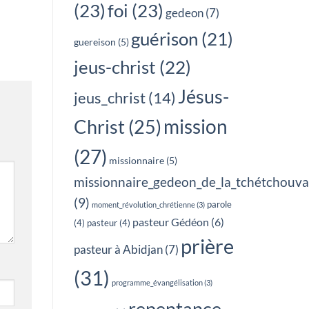
(23)
foi
(23)
gedeon
(7)
guérison
(21)
guereison
(5)
jeus-christ
(22)
Jésus-
jeus_christ
(14)
mission
Christ
(25)
(27)
missionnaire
(5)
missionnaire_gedeon_de_la_tchétchouv
(9)
parole
moment_révolution_chrétienne
(3)
pasteur Gédéon
(6)
(4)
pasteur
(4)
prière
pasteur à Abidjan
(7)
(31)
programme_évangélisation
(3)
repentance