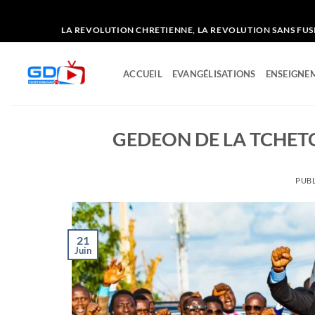
Passer
LA REVOLUTION CHRETIENNE, LA REVOLUTION SANS FUSIL ET SAN
au
contenu
ACCUEIL
EVANGÉLISATIONS
ENSEIGNEM
GEDEON DE LA TCHET
PUBL
21
Juin