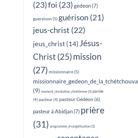
(23)
foi
(23)
gedeon
(7)
guérison
(21)
guereison
(5)
jeus-christ
(22)
Jésus-
jeus_christ
(14)
mission
Christ
(25)
(27)
missionnaire
(5)
missionnaire_gedeon_de_la_tchétchouv
(9)
parole
moment_révolution_chrétienne
(3)
pasteur Gédéon
(6)
(4)
pasteur
(4)
prière
pasteur à Abidjan
(7)
(31)
programme_évangélisation
(3)
repentance