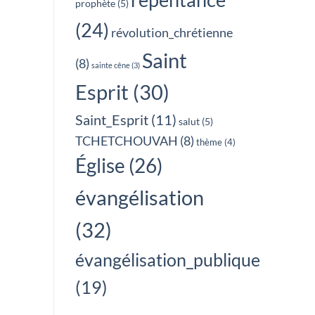
prophète
(5)
(24)
révolution_chrétienne
Saint
(8)
sainte cêne
(3)
Esprit
(30)
Saint_Esprit
(11)
salut
(5)
TCHETCHOUVAH
(8)
thème
(4)
Église
(26)
évangélisation
(32)
évangélisation_publique
(19)