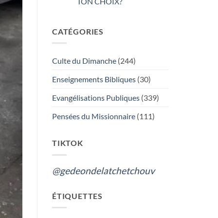
TON CHOIX?
Aucun
commentaire
sur
CATÉGORIES
GÉDÉON
DE
LA
TCHÉTCHOUVAH
:
Culte du Dimanche
(244)
L’ADORATION
DU
VRAI
Enseignements Bibliques
(30)
DIEU
OU
LES
Evangélisations Publiques
(339)
FUNERAILLES,
QUEL
EST
Pensées du Missionnaire
(111)
TON
CHOIX?
TIKTOK
@gedeondelatchetchouv
ÉTIQUETTES