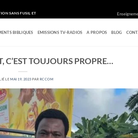
IL ET SANS GAZ LACRYMOGENE
Enseignemen
ENTS BIBLIQUES
EMISSIONS TV-RADIOS
A PROPOS
BLOG
CONT
T, C’EST TOUJOURS PROPRE…
LIÉ LE
MAI 19, 2023
PAR
RCCOM