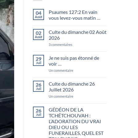
Psaumes 127:2 En vain
04
Août
vous levez-vous matin …
Aucun
commentaire
Culte du dimanche 02 Août
02
sur
Psaumes
Août
2026
127:2
En
sur
3 commentaires
vain
Culte
vous
du
levez-
dimanche
Je ne suis pas étonné de
29
vous
02
Juil
voir …
matin
Août
…
2026
sur
Un commentaire
Je
ne
suis
Culte du dimanche 26
26
pas
Juil
Juillet 2026
étonné
de
sur
Un commentaire
voir
Culte
…
du
dimanche
GÉDÉON DE LA
26
26
Juil
TCHÉTCHOUVAH :
Juillet
2026
L’ADORATION DU VRAI
DIEU OU LES
FUNERAILLES, QUEL EST