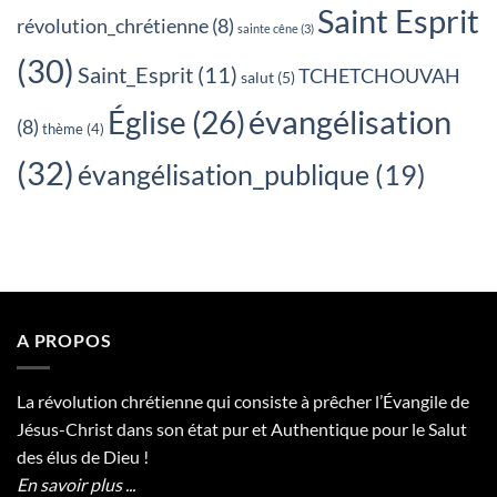
Saint Esprit
révolution_chrétienne
(8)
sainte cêne
(3)
(30)
Saint_Esprit
(11)
TCHETCHOUVAH
salut
(5)
évangélisation
Église
(26)
(8)
thème
(4)
(32)
évangélisation_publique
(19)
A PROPOS
La révolution chrétienne qui consiste à prêcher l’Évangile de
Jésus-Christ dans son état pur et Authentique pour le Salut
des élus de Dieu !
En savoir plus ...