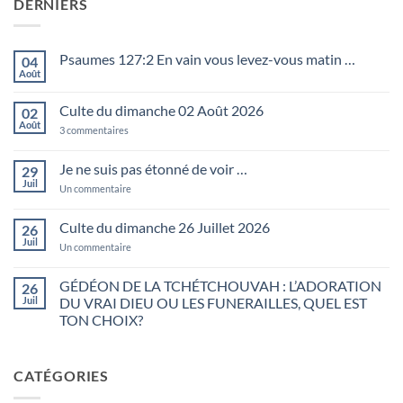
DERNIERS
Psaumes 127:2 En vain vous levez-vous matin …
04
Août
Aucun
commentaire
sur
Culte du dimanche 02 Août 2026
02
Psaumes
127:2
Août
sur
3 commentaires
En
Culte
vain
du
vous
dimanche
Je ne suis pas étonné de voir …
29
levez-
02
vous
Juil
Août
sur
Un commentaire
matin
2026
Je
…
ne
suis
Culte du dimanche 26 Juillet 2026
26
pas
Juil
étonné
sur
Un commentaire
de
Culte
voir
du
…
dimanche
GÉDÉON DE LA TCHÉTCHOUVAH : L’ADORATION
26
26
Juil
DU VRAI DIEU OU LES FUNERAILLES, QUEL EST
Juillet
2026
TON CHOIX?
Aucun
commentaire
sur
CATÉGORIES
GÉDÉON
DE
LA