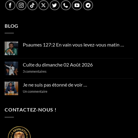
BLOG
Psaumes 127:2 En vain vous levez-vous matin …
Aucun
commentaire
sur
Psaumes
Culte du dimanche 02 Août 2026
127:2
En
sur
3 commentaires
vain
Culte
vous
du
levez-
dimanche
Je ne suis pas étonné de voir …
vous
02
matin
Août
sur
Un commentaire
…
2026
Je
ne
suis
pas
CONTACTEZ-NOUS !
étonné
de
voir
…