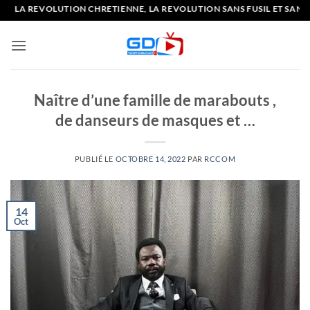
Passer
 REVOLUTION CHRETIENNE, LA REVOLUTION SANS FUSIL ET SANS GAZ
au
contenu
Naître d’une famille de marabouts ,
de danseurs de masques et …
PUBLIÉ LE
OCTOBRE 14, 2022
PAR
RCCOM
14
Oct