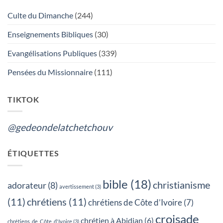
TCHÉTCHOUVAH
:
Culte du Dimanche
(244)
L’ADORATION
DU
VRAI
Enseignements Bibliques
(30)
DIEU
OU
LES
Evangélisations Publiques
(339)
FUNERAILLES,
QUEL
EST
Pensées du Missionnaire
(111)
TON
CHOIX?
TIKTOK
@gedeondelatchetchouv
ÉTIQUETTES
bible
(18)
christianisme
adorateur
(8)
avertissement
(3)
(11)
chrétiens
(11)
chrétiens de Côte d’Ivoire
(7)
croisade
chrétien à Abidjan
(6)
chrétiens_de_Côte_d'Ivoire
(3)