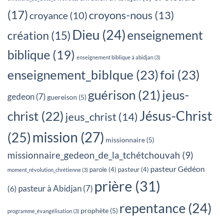
(17)
croyons-nous
(13)
croyance
(10)
Dieu
(24)
enseignement
création
(15)
biblique
(19)
enseignement biblique à abidjan
(3)
enseignement_biblque
(23)
foi
(23)
jeus-
guérison
(21)
gedeon
(7)
guereison
(5)
Jésus-Christ
christ
(22)
jeus_christ
(14)
mission
(27)
(25)
missionnaire
(5)
missionnaire_gedeon_de_la_tchétchouvah
(9)
pasteur Gédéon
parole
(4)
pasteur
(4)
moment_révolution_chrétienne
(3)
prière
(31)
pasteur à Abidjan
(7)
(6)
repentance
(24)
prophète
(5)
programme_évangélisation
(3)