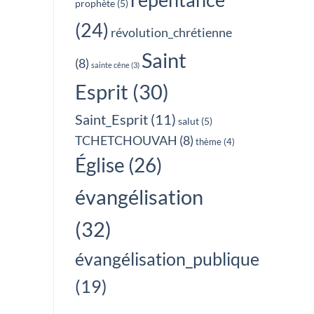
prophète
(5)
(24)
révolution_chrétienne
Saint
(8)
sainte cêne
(3)
Esprit
(30)
Saint_Esprit
(11)
salut
(5)
TCHETCHOUVAH
(8)
thème
(4)
Église
(26)
évangélisation
(32)
évangélisation_publique
(19)