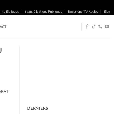
ts Bibliques
Evangélisations Publiques
Emissions TV-Radios
Blog
ACT
U
EBAT
DERNIERS