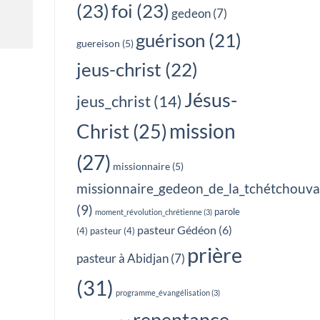
(23)
foi
(23)
gedeon
(7)
guérison
(21)
guereison
(5)
jeus-christ
(22)
Jésus-
jeus_christ
(14)
mission
Christ
(25)
(27)
missionnaire
(5)
missionnaire_gedeon_de_la_tchétchouv
(9)
parole
moment_révolution_chrétienne
(3)
pasteur Gédéon
(6)
(4)
pasteur
(4)
prière
pasteur à Abidjan
(7)
(31)
programme_évangélisation
(3)
repentance