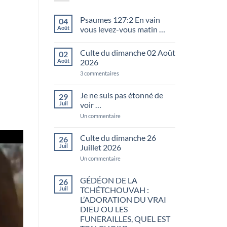
Psaumes 127:2 En vain
04
Août
vous levez-vous matin …
Aucun
commentaire
Culte du dimanche 02 Août
02
sur
Psaumes
Août
2026
127:2
En
sur
3 commentaires
vain
Culte
vous
du
levez-
dimanche
Je ne suis pas étonné de
29
vous
02
Juil
voir …
matin
Août
…
2026
sur
Un commentaire
Je
ne
suis
Culte du dimanche 26
26
pas
Juil
Juillet 2026
étonné
de
sur
Un commentaire
voir
Culte
…
du
dimanche
GÉDÉON DE LA
26
26
Juil
TCHÉTCHOUVAH :
Juillet
2026
L’ADORATION DU VRAI
DIEU OU LES
FUNERAILLES, QUEL EST