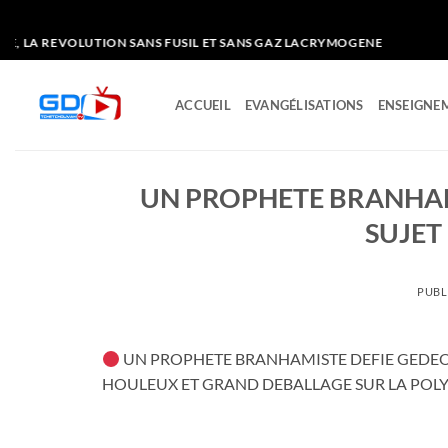
Passer
REVOLUTION SANS FUSIL ET SANS GAZ LACRYMOGENE
au
contenu
ACCUEIL
EVANGÉLISATIONS
ENSEIGNEM
UN PROPHETE BRANHAM
SUJET
PUBL
UN PROPHETE BRANHAMISTE DEFIE GEDEO
HOULEUX ET GRAND DEBALLAGE SUR LA POL