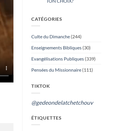
TON CHOIX?
Aucun
commentaire
sur
CATÉGORIES
GÉDÉON
DE
LA
TCHÉTCHOUVAH
:
Culte du Dimanche
(244)
L’ADORATION
DU
VRAI
Enseignements Bibliques
(30)
DIEU
OU
LES
Evangélisations Publiques
(339)
FUNERAILLES,
QUEL
EST
Pensées du Missionnaire
(111)
TON
CHOIX?
TIKTOK
@gedeondelatchetchouv
ÉTIQUETTES