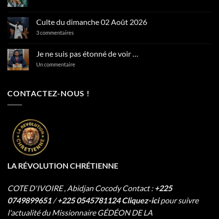
Aucun
commentaire
sur
Psaumes
Culte du dimanche 02 Août 2026
127:2
En
sur
3 commentaires
vain
Culte
vous
du
levez-
dimanche
Je ne suis pas étonné de voir …
vous
02
matin
Août
sur
Un commentaire
…
2026
Je
ne
suis
pas
CONTACTEZ-NOUS !
étonné
de
voir
…
LA RÉVOLUTION CHRÉTIENNE
COTE D'IVOIRE , Abidjan Cocody
Contact :
+225
0749899651
/
+225 0545781124
Cliquez-ici
pour suivre
l'actualité du Missionnaire
GÉDÉON DE LA