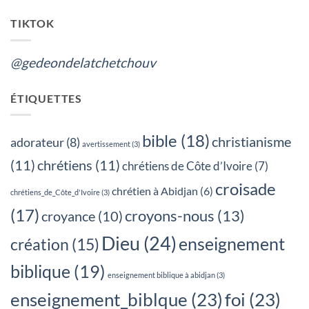
TIKTOK
@gedeondelatchetchouv
ÉTIQUETTES
bible
(18)
christianisme
adorateur
(8)
avertissement
(3)
(11)
chrétiens
(11)
chrétiens de Côte d’Ivoire
(7)
croisade
chrétien à Abidjan
(6)
chrétiens_de_Côte_d'Ivoire
(3)
(17)
croyons-nous
(13)
croyance
(10)
Dieu
(24)
enseignement
création
(15)
biblique
(19)
enseignement biblique à abidjan
(3)
enseignement_biblque
(23)
foi
(23)