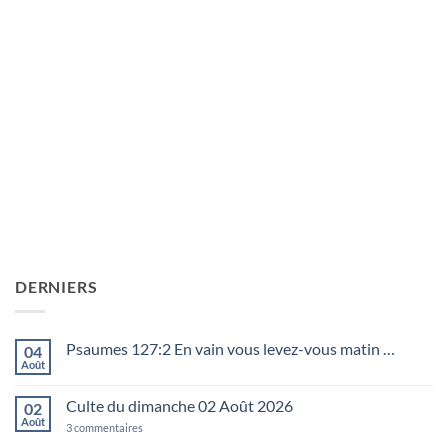
DERNIERS
Psaumes 127:2 En vain vous levez-vous matin …
04
Août
Aucun
commentaire
sur
Culte du dimanche 02 Août 2026
02
Psaumes
127:2
Août
sur
3 commentaires
En
Culte
vain