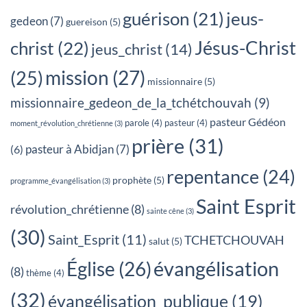
jeus-
guérison
(21)
gedeon
(7)
guereison
(5)
Jésus-Christ
christ
(22)
jeus_christ
(14)
mission
(27)
(25)
missionnaire
(5)
missionnaire_gedeon_de_la_tchétchouvah
(9)
pasteur Gédéon
parole
(4)
pasteur
(4)
moment_révolution_chrétienne
(3)
prière
(31)
pasteur à Abidjan
(7)
(6)
repentance
(24)
prophète
(5)
programme_évangélisation
(3)
Saint Esprit
révolution_chrétienne
(8)
sainte cêne
(3)
(30)
Saint_Esprit
(11)
TCHETCHOUVAH
salut
(5)
évangélisation
Église
(26)
(8)
thème
(4)
(32)
évangélisation_publique
(19)