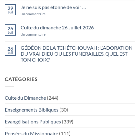
du
vous
dimanche
Je ne suis pas étonné de voir …
29
levez-
02
vous
Juil
Août
sur
Un commentaire
matin
2026
Je
…
ne
suis
Culte du dimanche 26 Juillet 2026
26
pas
Juil
étonné
sur
Un commentaire
de
Culte
voir
du
…
dimanche
GÉDÉON DE LA TCHÉTCHOUVAH : L’ADORATION
26
26
Juil
DU VRAI DIEU OU LES FUNERAILLES, QUEL EST
Juillet
2026
TON CHOIX?
Aucun
commentaire
sur
CATÉGORIES
GÉDÉON
DE
LA
TCHÉTCHOUVAH
:
Culte du Dimanche
(244)
L’ADORATION
DU
VRAI
Enseignements Bibliques
(30)
DIEU
OU
LES
Evangélisations Publiques
(339)
FUNERAILLES,
QUEL
EST
Pensées du Missionnaire
(111)
TON
CHOIX?