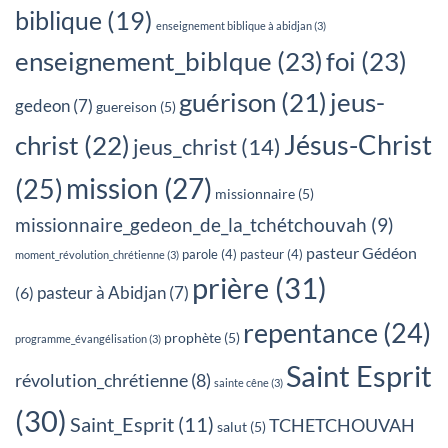
biblique
(19)
enseignement biblique à abidjan
(3)
enseignement_biblque
(23)
foi
(23)
jeus-
guérison
(21)
gedeon
(7)
guereison
(5)
Jésus-Christ
christ
(22)
jeus_christ
(14)
mission
(27)
(25)
missionnaire
(5)
missionnaire_gedeon_de_la_tchétchouvah
(9)
pasteur Gédéon
parole
(4)
pasteur
(4)
moment_révolution_chrétienne
(3)
prière
(31)
pasteur à Abidjan
(7)
(6)
repentance
(24)
prophète
(5)
programme_évangélisation
(3)
Saint Esprit
révolution_chrétienne
(8)
sainte cêne
(3)
(30)
Saint_Esprit
(11)
TCHETCHOUVAH
salut
(5)