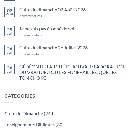
commentaire
sur
Culte du dimanche 02 Août 2026
02
Psaumes
127:2
Août
sur
3 commentaires
En
Culte
vain
du
vous
dimanche
Je ne suis pas étonné de voir …
29
levez-
02
vous
Juil
Août
sur
Un commentaire
matin
2026
Je
…
ne
suis
Culte du dimanche 26 Juillet 2026
26
pas
Juil
étonné
sur
Un commentaire
de
Culte
voir
du
…
dimanche
GÉDÉON DE LA TCHÉTCHOUVAH : L’ADORATION
26
26
Juil
DU VRAI DIEU OU LES FUNERAILLES, QUEL EST
Juillet
2026
TON CHOIX?
Aucun
commentaire
sur
CATÉGORIES
GÉDÉON
DE
LA
TCHÉTCHOUVAH
:
Culte du Dimanche
(244)
L’ADORATION
DU
VRAI
Enseignements Bibliques
(30)
DIEU
OU