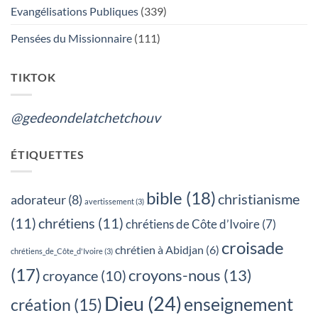
LES
Evangélisations Publiques
(339)
FUNERAILLES,
QUEL
EST
Pensées du Missionnaire
(111)
TON
CHOIX?
TIKTOK
@gedeondelatchetchouv
ÉTIQUETTES
bible
(18)
christianisme
adorateur
(8)
avertissement
(3)
(11)
chrétiens
(11)
chrétiens de Côte d’Ivoire
(7)
croisade
chrétien à Abidjan
(6)
chrétiens_de_Côte_d'Ivoire
(3)
(17)
croyons-nous
(13)
croyance
(10)
Dieu
(24)
enseignement
création
(15)