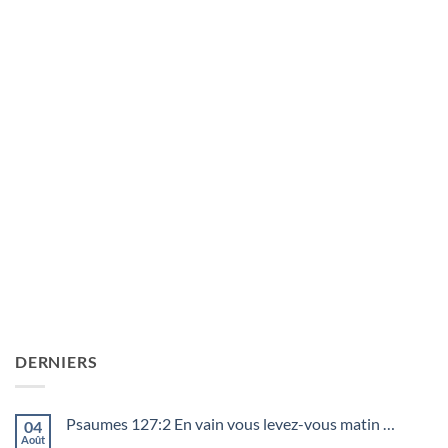
DERNIERS
Psaumes 127:2 En vain vous levez-vous matin …
04
Août
Aucun