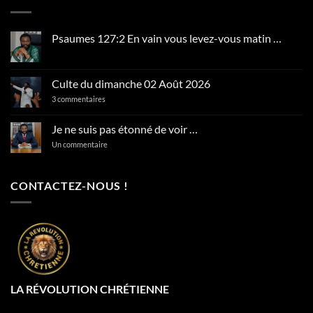
Psaumes 127:2 En vain vous levez-vous matin …
Aucun
commentaire
sur
Psaumes
Culte du dimanche 02 Août 2026
127:2
En
sur
3 commentaires
vain
Culte
vous
du
levez-
dimanche
Je ne suis pas étonné de voir …
vous
02
matin
Août
sur
Un commentaire
…
2026
Je
ne
suis
pas
CONTACTEZ-NOUS !
étonné
de
voir
…
LA RÉVOLUTION CHRÉTIENNE