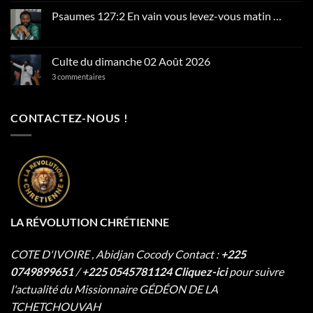
du
dimanche
Psaumes 127:2 En vain vous levez-vous matin …
09
Aucun
Août
commentaire
2026
sur
Psaumes
Culte du dimanche 02 Août 2026
127:2
En
sur
3 commentaires
vain
Culte
vous
du
levez-
dimanche
vous
02
CONTACTEZ-NOUS !
matin
Août
…
2026
LA RÉVOLUTION CHRÉTIENNE
COTE D'IVOIRE , Abidjan Cocody
Contact :
+225
0749899651
/
+225 0545781124
Cliquez-ici
pour suivre
l'actualité du Missionnaire
GÉDÉON DE LA
TCHETCHOUVAH