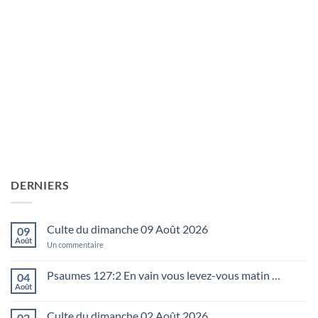
DERNIERS
Culte du dimanche 09 Août 2026
09
Août
sur
Un commentaire
Culte
du
dimanche
Psaumes 127:2 En vain vous levez-vous matin …
04
09
Août
Aucun
Août
commentaire
2026
sur
Culte du dimanche 02 Août 2026
02
Psaumes