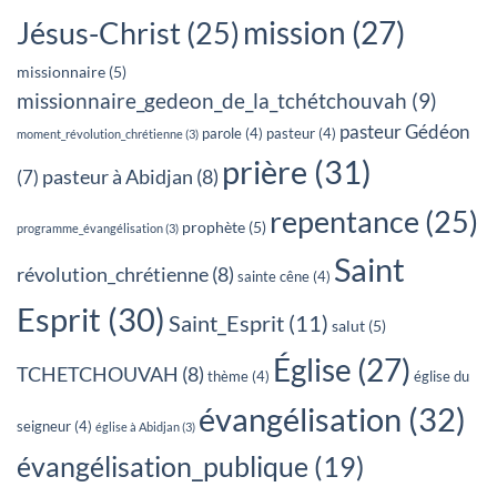
mission
(27)
Jésus-Christ
(25)
missionnaire
(5)
missionnaire_gedeon_de_la_tchétchouvah
(9)
pasteur Gédéon
parole
(4)
pasteur
(4)
moment_révolution_chrétienne
(3)
prière
(31)
pasteur à Abidjan
(8)
(7)
repentance
(25)
prophète
(5)
programme_évangélisation
(3)
Saint
révolution_chrétienne
(8)
sainte cêne
(4)
Esprit
(30)
Saint_Esprit
(11)
salut
(5)
Église
(27)
TCHETCHOUVAH
(8)
thème
(4)
église du
évangélisation
(32)
seigneur
(4)
église à Abidjan
(3)
évangélisation_publique
(19)