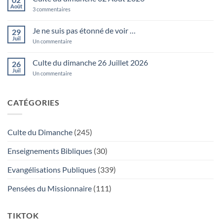
127:2
Août
sur
3 commentaires
En
Culte
vain
du
vous
dimanche
Je ne suis pas étonné de voir …
29
levez-
02
vous
Juil
Août
sur
Un commentaire
matin
2026
Je
…
ne
suis
Culte du dimanche 26 Juillet 2026
26
pas
Juil
étonné
sur
Un commentaire
de
Culte
voir
du
…
dimanche
26
CATÉGORIES
Juillet
2026
Culte du Dimanche
(245)
Enseignements Bibliques
(30)
Evangélisations Publiques
(339)
Pensées du Missionnaire
(111)
TIKTOK