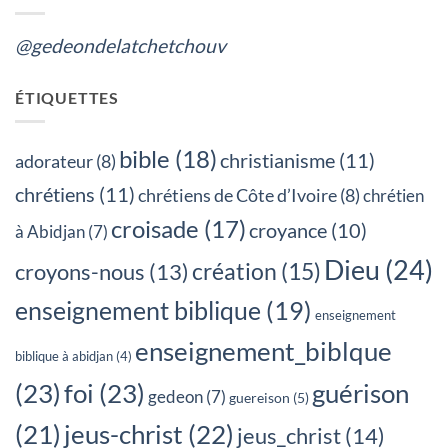
@gedeondelatchetchouv
ÉTIQUETTES
bible
(18)
christianisme
(11)
adorateur
(8)
chrétiens
(11)
chrétiens de Côte d’Ivoire
(8)
chrétien
croisade
(17)
croyance
(10)
à Abidjan
(7)
Dieu
(24)
création
(15)
croyons-nous
(13)
enseignement biblique
(19)
enseignement
enseignement_biblque
biblique à abidjan
(4)
(23)
foi
(23)
guérison
gedeon
(7)
guereison
(5)
jeus-christ
(22)
(21)
jeus_christ
(14)