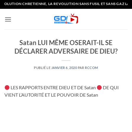
Passer
LUTION CHRETIENNE, LA REVOLUTION SANS FUSIL ET SANS GAZ LACR
au
contenu
Satan LUI MÊME OSERAIT-IL SE
DÉCLARER ADVERSAIRE DE DIEU?
PUBLIÉ LE
JANVIER 6, 2020
PAR
RCCOM
LES RAPPORTS ENTRE DIEU ET DE Satan
DE QUI
VIENT L’AUTORITÉ ET LE POUVOIR DE Satan