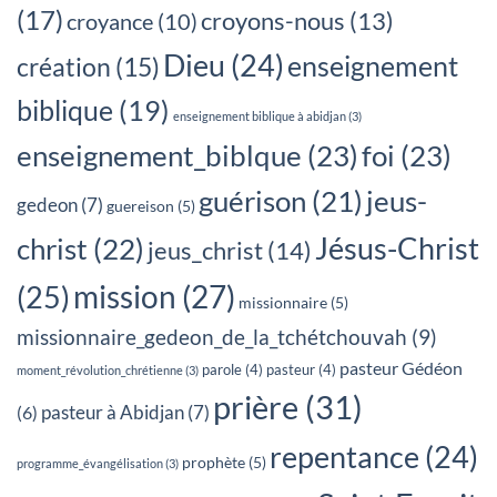
(17)
croyons-nous
(13)
croyance
(10)
Dieu
(24)
enseignement
création
(15)
biblique
(19)
enseignement biblique à abidjan
(3)
enseignement_biblque
(23)
foi
(23)
jeus-
guérison
(21)
gedeon
(7)
guereison
(5)
Jésus-Christ
christ
(22)
jeus_christ
(14)
mission
(27)
(25)
missionnaire
(5)
missionnaire_gedeon_de_la_tchétchouvah
(9)
pasteur Gédéon
parole
(4)
pasteur
(4)
moment_révolution_chrétienne
(3)
prière
(31)
pasteur à Abidjan
(7)
(6)
repentance
(24)
prophète
(5)
programme_évangélisation
(3)