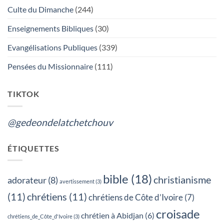
:
Culte du Dimanche
(244)
L’ADORATION
DU
VRAI
Enseignements Bibliques
(30)
DIEU
OU
LES
Evangélisations Publiques
(339)
FUNERAILLES,
QUEL
EST
Pensées du Missionnaire
(111)
TON
CHOIX?
TIKTOK
@gedeondelatchetchouv
ÉTIQUETTES
bible
(18)
christianisme
adorateur
(8)
avertissement
(3)
(11)
chrétiens
(11)
chrétiens de Côte d’Ivoire
(7)
croisade
chrétien à Abidjan
(6)
chrétiens_de_Côte_d'Ivoire
(3)