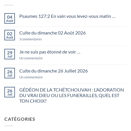
Psaumes 127:2 En vain vous levez-vous matin …
04
Août
Aucun
commentaire
sur
Culte du dimanche 02 Août 2026
02
Psaumes
127:2
Août
sur
3 commentaires
En
Culte
vain
du
vous
dimanche
Je ne suis pas étonné de voir …
29
levez-
02
vous
Juil
Août
sur
Un commentaire
matin
2026
Je
…
ne
suis
Culte du dimanche 26 Juillet 2026
26
pas
Juil
étonné
sur
Un commentaire
de
Culte
voir
du
…
dimanche
GÉDÉON DE LA TCHÉTCHOUVAH : L’ADORATION
26
26
Juil
DU VRAI DIEU OU LES FUNERAILLES, QUEL EST
Juillet
2026
TON CHOIX?
Aucun
commentaire
sur
CATÉGORIES
GÉDÉON
DE
LA
TCHÉTCHOUVAH