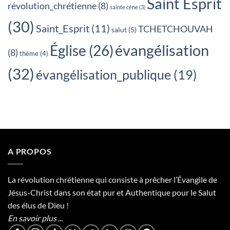
Saint Esprit
révolution_chrétienne
(8)
sainte cêne
(3)
(30)
Saint_Esprit
(11)
TCHETCHOUVAH
salut
(5)
évangélisation
Église
(26)
(8)
thème
(4)
(32)
évangélisation_publique
(19)
A PROPOS
La révolution chrétienne qui consiste à prêcher l’Évangile de
Jésus-Christ dans son état pur et Authentique pour le Salut
des élus de Dieu !
En savoir plus ...