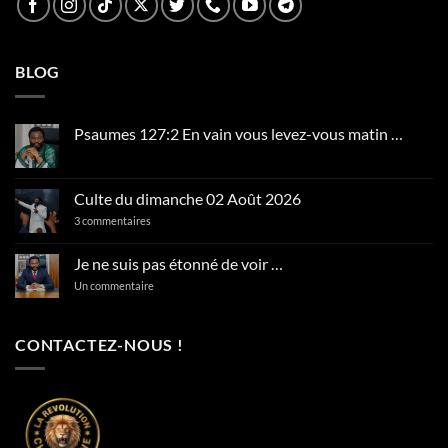
BLOG
Psaumes 127:2 En vain vous levez-vous matin …
Aucun
commentaire
sur
Psaumes
Culte du dimanche 02 Août 2026
127:2
En
sur
3 commentaires
vain
Culte
vous
du
levez-
dimanche
Je ne suis pas étonné de voir …
vous
02
matin
Août
sur
Un commentaire
…
2026
Je
ne
suis
pas
CONTACTEZ-NOUS !
étonné
de
voir
…