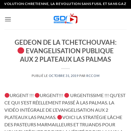
Passer
VOLUTION CHRETIENNE, LA REVOLUTION SANS FUSIL ET SANS GAZ LA
au
contenu
GEDEON DE LA TCHETCHOUVAH:
EVANGELISATION PUBLIQUE
AUX 2 PLATEAUX LAS PALMAS
PUBLIÉ LE
OCTOBRE 31, 2019
PAR
RCCOM
URGENT !!!
URGENT!!!
URGENTISSIME !!! QU’EST
CE QUI S’EST RÉELLEMENT PASSÉ À LAS PALMAS. LA
VIDÉO INTÉGRALE DE L’EVANGELISATION AUX 2
PLATEAUX LAS PALMAS.
VOICI LA STRATÉGIE LÂCHE
DES PASTEURS MARMAILLEURS ET TRUANDS POUR